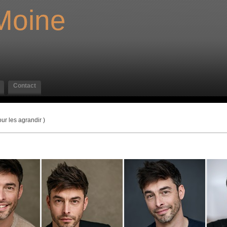
Moine
Contact
ur les agrandir )