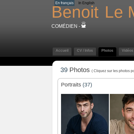
En français
In English
Benoit
Le 
COMÉDIEN -
Accueil
CV / Infos
Photos
Vidéos
39
Photos
( Cliquez sur les photos po
Portraits
(37)