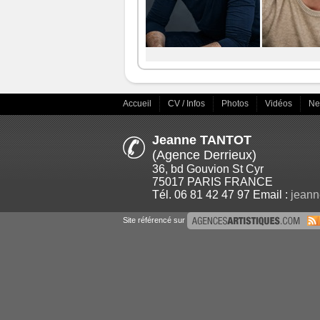
Accueil
CV / Infos
Photos
Vidéos
N
Jeanne TANTOT
(Agence Derrieux)
36, bd Gouvion St Cyr
75017 PARIS FRANCE
Tél. 06 81 42 47 97 Email :
jeann
Site référencé sur