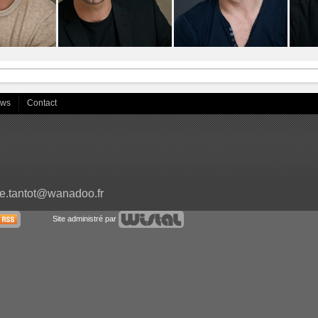
ews
Contact
e.tantot@wanadoo.fr
Site administré par