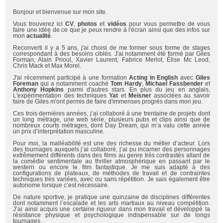
Bonjour et bienvenue sur mon site.
Vous trouverez ici
CV
,
photos
et
vidéos
pour vous permettre de vous
faire une idée de ce que je peux rendre à l'écran ainsi que des infos sur
mon
actualité
.
Reconverti il y a 5 ans, j'ai choisi de me former sous forme de stages
correspondant à des besoins ciblés. J'ai notamment été formé par Giles
Forman, Alain Prioul, Xavier Laurent, Fabrice Merlot, Élise Mc Leod,
Chris Mack et Max Morel.
J'ai récemment participé à une formation
Acting in English
avec
Giles
Foreman
qui a notamment coaché
Tom Hardy
,
Michael Fassbender
et
Anthony Hopkins
parmi d'autres stars.
En plus du jeu en anglais,
L'expérimentation des techniques
Yat
et
Meisner
associées au savoir
faire de Giles m'ont permis de faire d'immenses progrès dans mon jeu.
Ces trois dernières années, j’ai collaboré à une trentaine de projets dont
un long métrage, une web série, plusieurs pubs et clips ainsi que de
nombreux courts métrages, dont Day Dream, qui m’a valu cette année
un prix d’interprétation masculine.
Pour moi, la malléabilité est une des richesse du métier d’acteur. Lors
des tournages auxquels j’ai collaboré, j’ai pu incarner des personnages
extrêmement différents dans des films au genre très contrastés allant de
la comédie sentimentale au thriller atmosphérique en passant par le
western ou encore le film fantastique. Je me suis adapté à des
configurations de plateaux, de méthodes de travail et de contraintes
techniques très variées, avec ou sans répétition. Je sais également être
autonome lorsque c’est nécessaire.
De nature sportive, je pratique une quinzaine de disciplines différentes
dont notamment l’escalade et les arts martiaux au niveau compétition.
J’ai ainsi acquis une certaine rigueur dans mon travail et développé la
résistance physique et psychologique indispensable sur de longs
tournages.